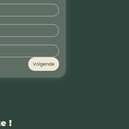
Volgende
te !