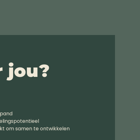
r jou?
 pand
elingspotentieel
ekt om samen te ontwikkelen